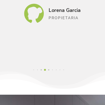
orena Garcia
Lorena 
ROPIETARIA
PROPIE