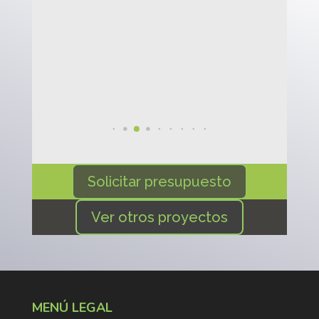



arlos
rrevola
ropietario
Solicitar presupuesto
Ver otros proyectos
MENÚ LEGAL