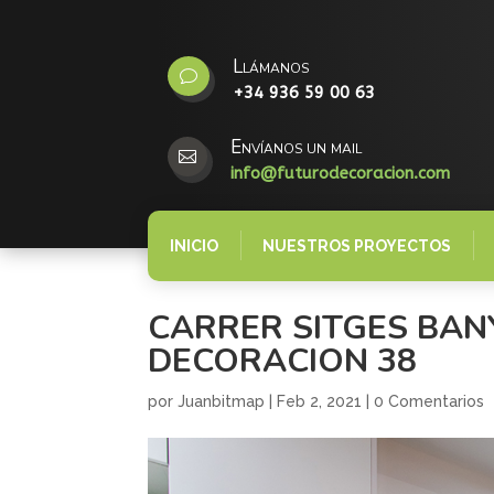
Llámanos
v
+34 936 59 00 63
Envíanos un mail

info@futurodecoracion.com
INICIO
NUESTROS PROYECTOS
CARRER SITGES BAN
DECORACION 38
por
Juanbitmap
|
Feb 2, 2021
|
0 Comentarios