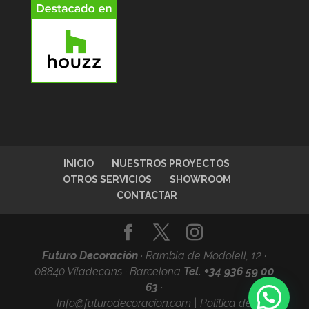
INICIO
NUESTROS PROYECTOS
OTROS SERVICIOS
SHOWROOM
CONTACTAR
Futuro Decoración
·
Rambla de Modolell, 12 ·
08840 Viladecans · Barcelona
Tel. +34
936 59 00
63
·
Info@futurodecoracion.com
|
Politica de