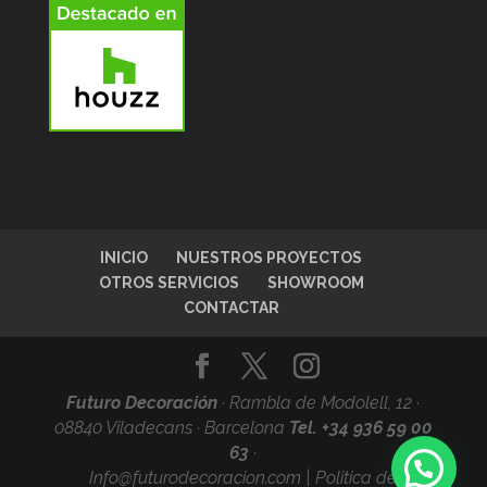
INICIO
NUESTROS PROYECTOS
OTROS SERVICIOS
SHOWROOM
CONTACTAR
Futuro Decoración
·
Rambla de Modolell, 12 ·
08840 Viladecans · Barcelona
Tel. +34
936 59 00
63
·
Info@futurodecoracion.com
|
Politica de