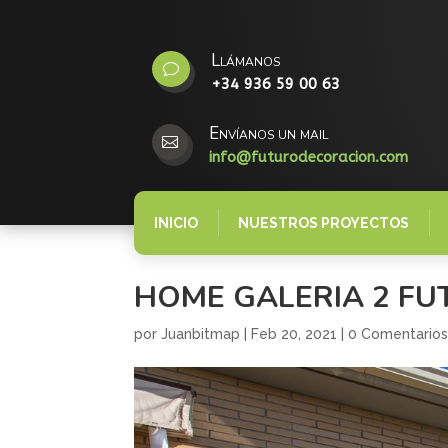
Llámanos
v
+34 936 59 00 63
Envíanos un mail

info@futurodecoracion.com
INICIO
NUESTROS PROYECTOS
HOME GALERIA 2 FU
por
Juanbitmap
|
Feb 20, 2021
|
0 Comentario