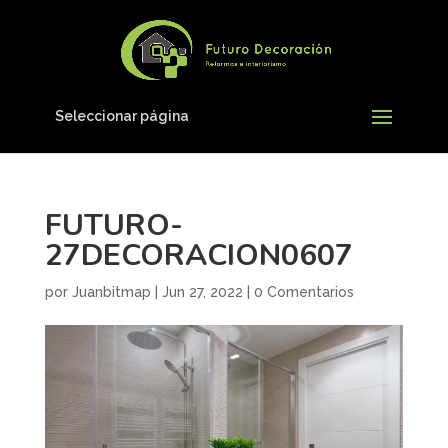
Seleccionar página
FUTURO-
27DECORACION0607
por
Juanbitmap
|
Jun 27, 2022
|
0 Comentarios