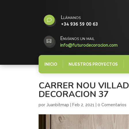
Llámanos
v
+34 936 59 00 63
Envíanos un mail

info@futurodecoracion.com
INICIO
NUESTROS PROYECTOS
CARRER NOU VILLA
DECORACION 37
por
Juanbitmap
|
Feb 2, 2021
|
0 Comentarios