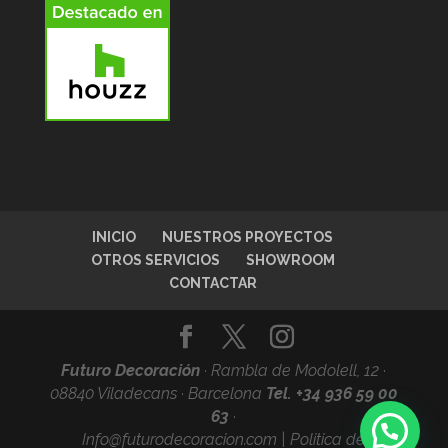
INICIO
NUESTROS PROYECTOS
OTROS SERVICIOS
SHOWROOM
CONTACTAR
Futuro Decoración
·
Rambla de Modolell, 12 ·
08840 Viladecans · Barcelona
Tel. +34
936 59 00
63
·
Info@futurodecoracion.com
|
Politica de