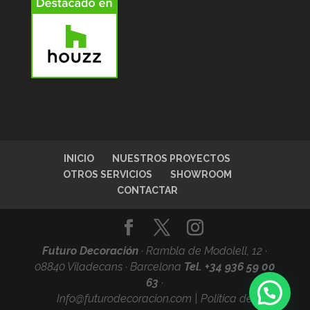
INICIO
NUESTROS PROYECTOS
OTROS SERVICIOS
SHOWROOM
CONTACTAR
Futuro Decoración
·
Rambla de Modolell, 12 ·
08840 Viladecans · Barcelona
Tel. +34
936 59 00
63
·
Info@futurodecoracion.com
|
Politica de