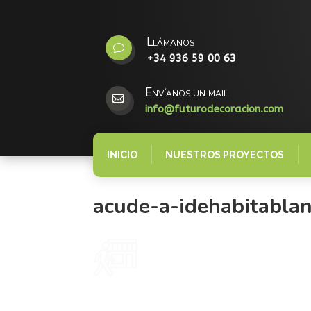
Llámanos
v
+34 936 59 00 63
Envíanos un mail

info@futurodecoracion.com
INICIO
NUESTROS PROYECTOS
acude-a-idehabitabla