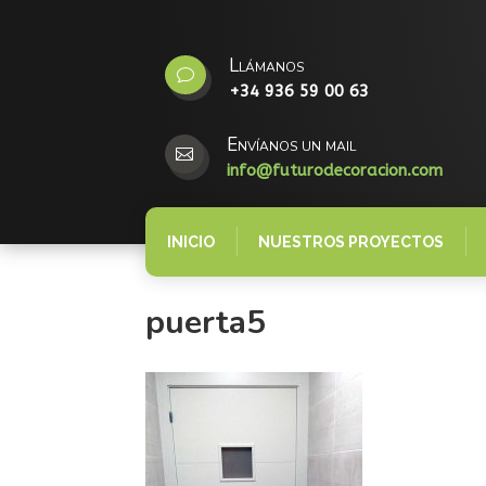
Llámanos
v
+34 936 59 00 63
Envíanos un mail

info@futurodecoracion.com
INICIO
NUESTROS PROYECTOS
puerta5