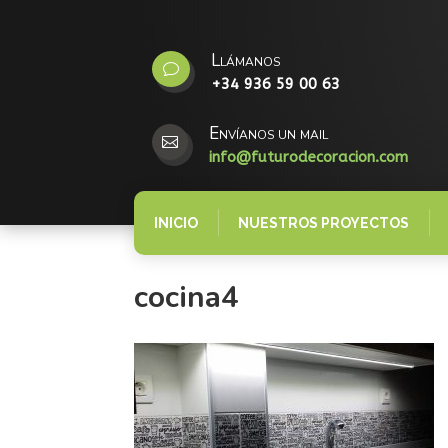
Llámanos
v
+34 936 59 00 63
Envíanos un mail

info@futurodecoracion.com
INICIO
NUESTROS PROYECTOS
cocina4