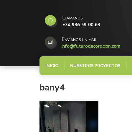
Llámanos
v
+34 936 59 00 63
Envíanos un mail

info@futurodecoracion.com
INICIO
NUESTROS PROYECTOS
bany4