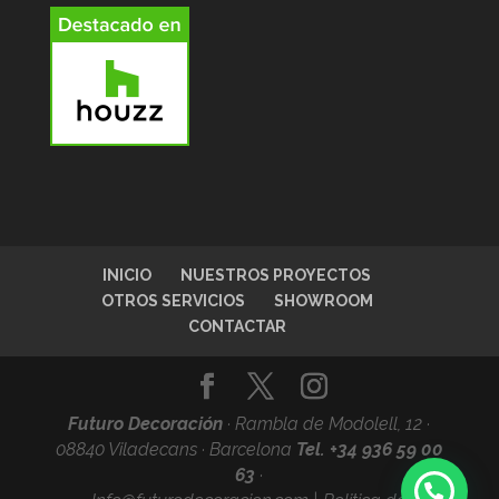
INICIO
NUESTROS PROYECTOS
OTROS SERVICIOS
SHOWROOM
CONTACTAR
Futuro Decoración
·
Rambla de Modolell, 12 ·
08840 Viladecans · Barcelona
Tel. +34
936 59 00
63
·