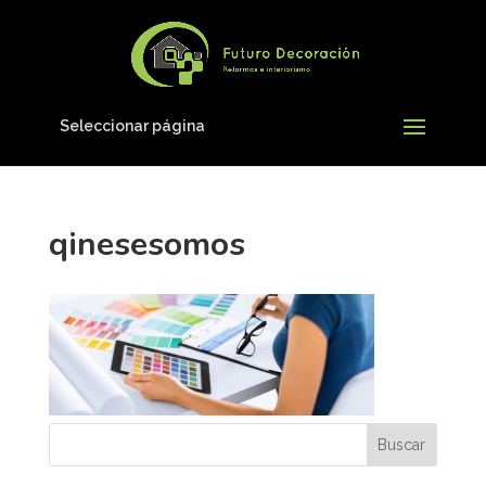
Seleccionar página
qinesesomos