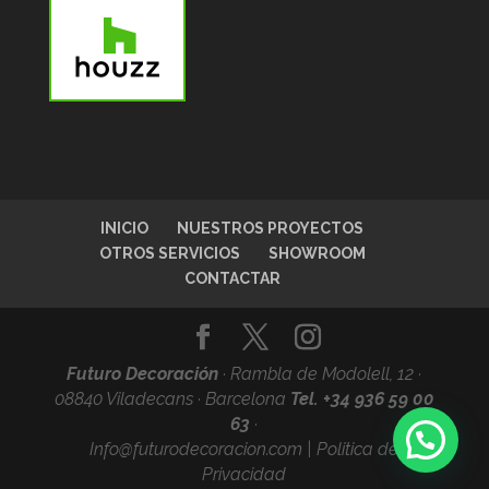
INICIO
NUESTROS PROYECTOS
OTROS SERVICIOS
SHOWROOM
CONTACTAR
Futuro Decoración
·
Rambla de Modolell, 12 ·
08840 Viladecans · Barcelona
Tel. +34
936 59 00
63
·
Info@futurodecoracion.com
|
Politica de
Privacidad