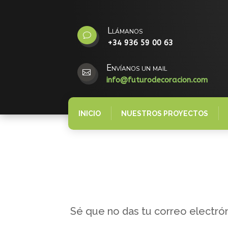
Llámanos
v
+34 936 59 00 63
Envíanos un mail

info@futurodecoracion.com
INICIO
NUESTROS PROYECTOS
Sé que no das tu correo electró